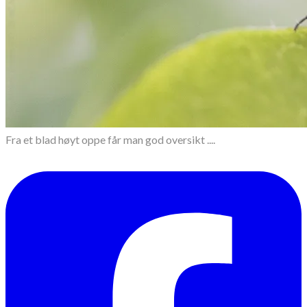
Fra et blad høyt oppe får man god oversikt ....