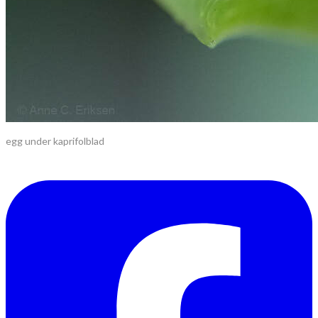
egg under kaprifolblad