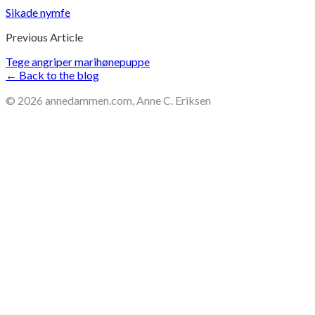
Sikade nymfe
Previous Article
Tege angriper marihønepuppe
← Back to the blog
©
2026
annedammen.com, Anne C. Eriksen