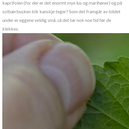
kaprifolen (for der er det enormt mye lus og marihøner) og på
solbærbusken blir kanskje teger? Som det framgår av bildet
under er eggene veldig små, så det tar nok noe tid før de
klekkes.