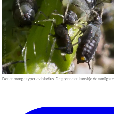
Det er mange typer av bladlus. De grønne er kanskje de vanligste. Her