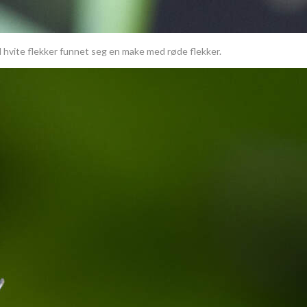
d hvite flekker funnet seg en make med røde flekker.