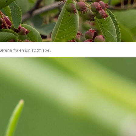
ærene fra en junisøtmispel.