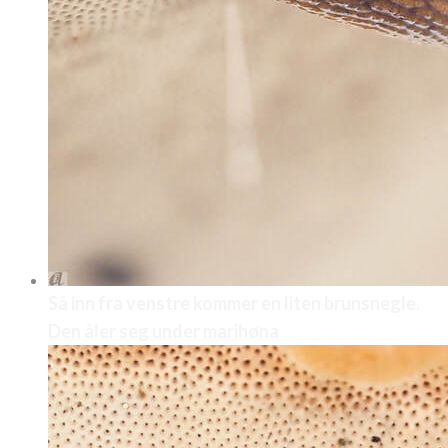
Så inn fra venstre kommer en liten brunsnegle.
Den åler seg under marihøna