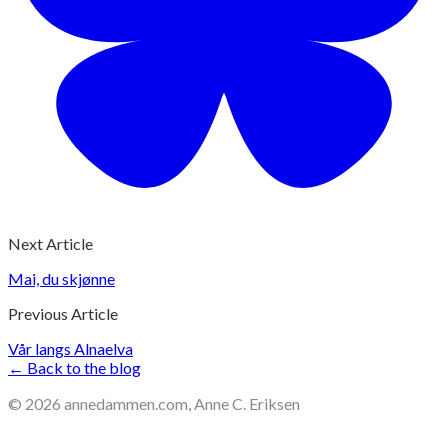
Next Article
Mai, du skjønne
Previous Article
Vår langs Alnaelva
← Back to the blog
©
2026
annedammen.com, Anne C. Eriksen