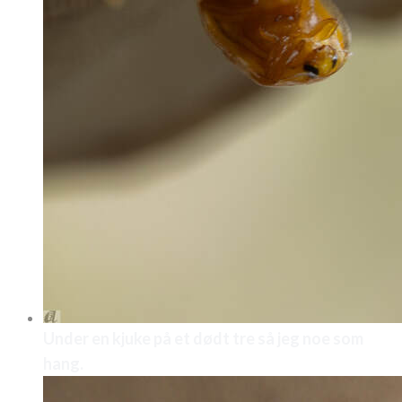
Under en kjuke på et dødt tre så jeg noe som
hang.