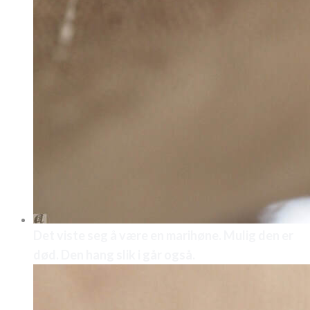
Det viste seg å være en marihøne. Mulig den er
død. Den hang slik i går også.