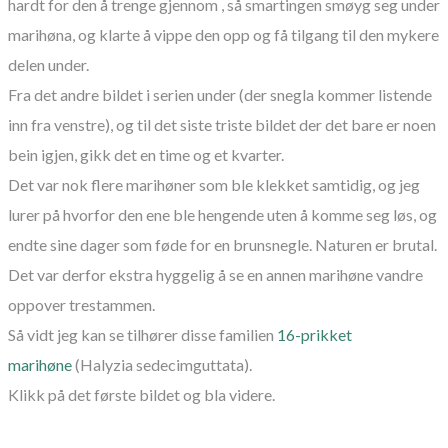
hardt for den å trenge gjennom , så smartingen smøyg seg under
marihøna, og klarte å vippe den opp og få tilgang til den mykere
delen under.
Fra det andre bildet i serien under (der snegla kommer listende
inn fra venstre), og til det siste triste bildet der det bare er noen
bein igjen, gikk det en time og et kvarter.
Det var nok flere marihøner som ble klekket samtidig, og jeg
lurer på hvorfor den ene ble hengende uten å komme seg løs, og
endte sine dager som føde for en brunsnegle. Naturen er brutal.
Det var derfor ekstra hyggelig å se en annen marihøne vandre
oppover trestammen.
Så vidt jeg kan se tilhører disse familien
16-prikket
marihøne
(
Halyzia sedecimguttata)
.
Klikk på det første bildet og bla videre.