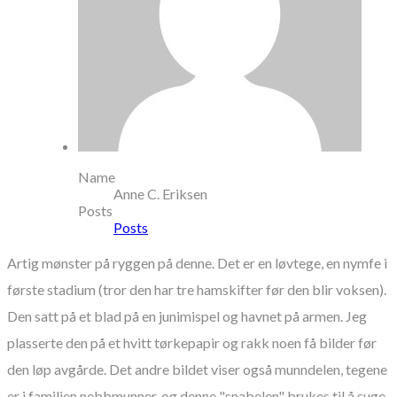
Name
Anne C. Eriksen
Posts
Posts
Artig mønster på ryggen på denne. Det er en løvtege, en nymfe i
første stadium (tror den har tre hamskifter før den blir voksen).
Den satt på et blad på en junimispel og havnet på armen. Jeg
plasserte den på et hvitt tørkepapir og rakk noen få bilder før
den løp avgårde. Det andre bildet viser også munndelen, tegene
er i familien nebbmunner, og denne "snabelen" brukes til å suge