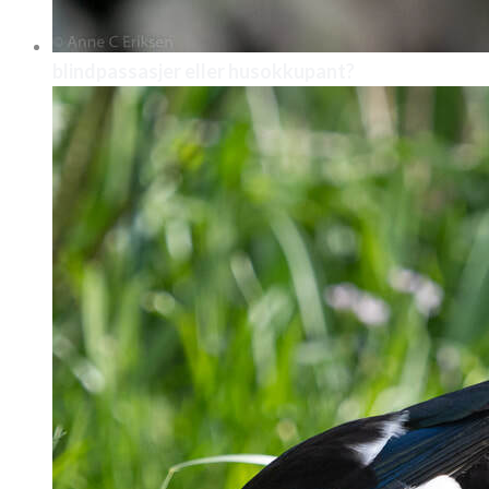
blindpassasjer eller husokkupant?