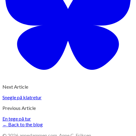
Next Article
Snegle på klatretur
Previous Article
En tege på tur
← Back to the blog
©
2026
annedammen.com, Anne C. Eriksen