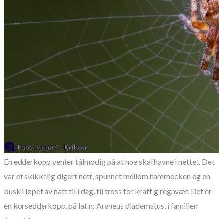
En edderkopp venter tålmodig på at noe skal havne i nettet. Det
var et skikkelig digert nett, spunnet mellom hammocken og en
busk i løpet av natt til i dag, til tross for kraftig regnvær. Det er
en korsedderkopp, på latin: Araneus diadematus, i familien