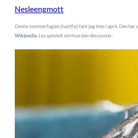
Nesleengmott
Denne sommerfuglen (nattfly) fant jeg inne i april. Den har
Wikipedia
. Les spesielt om hvordan den puster.