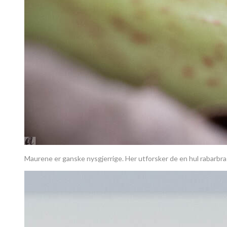
Maurene er ganske nysgjerrige. Her utforsker de en hul rabarbras